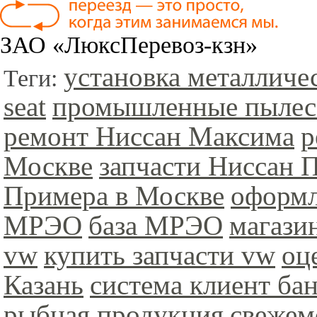
ЗАО «ЛюксПеревоз-кзн»
установка металличе
Теги:
seat
промышленные пыле
ремонт Ниссан Максима
р
Москве
запчасти Ниссан 
Примера в Москве
оформл
МРЭО
база МРЭО
магази
vw
купить запчасти vw
оц
Казань
система клиент ба
рыбная продукция
свежем