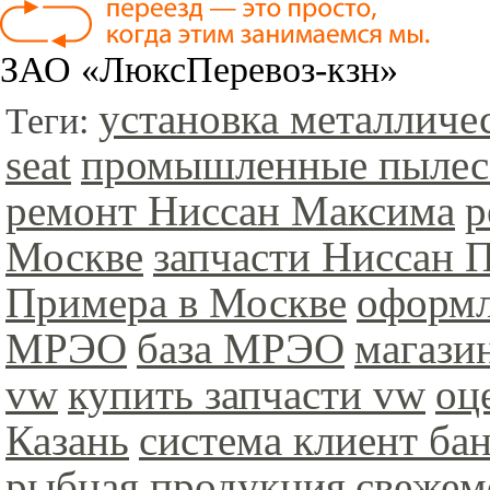
ЗАО «ЛюксПеревоз-кзн»
установка металличе
Теги:
seat
промышленные пыле
ремонт Ниссан Максима
р
Москве
запчасти Ниссан 
Примера в Москве
оформл
МРЭО
база МРЭО
магази
vw
купить запчасти vw
оц
Казань
система клиент ба
рыбная продукция
свежем